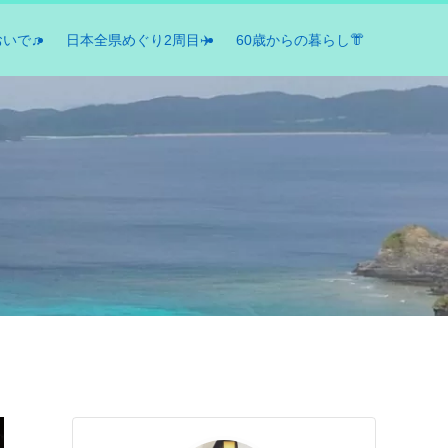
おいで♫
日本全県めぐり2周目✈️
60歳からの暮らし👘