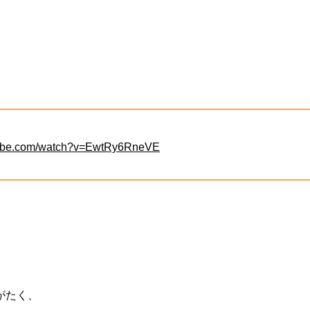
tube.com/watch?v=EwtRy6RneVE
。
がたく、