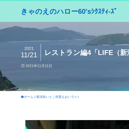
きゃのえのハロー60'sｼｸｽﾃｨ-ｽﾞ
2021
レストラン編4「LIFE（
11/21
2021年11月21日
ホーム
新潟良いとこ何度もおいで♫