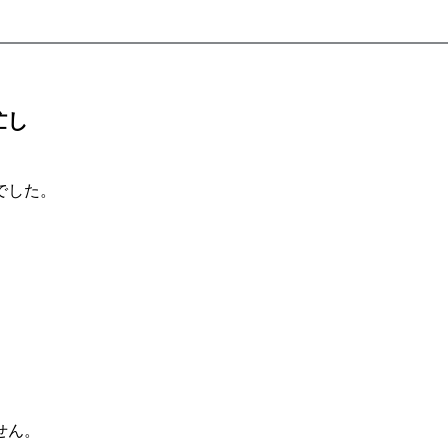
忙し
でした。
せん。