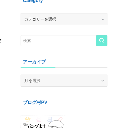
Category
Category
会
アーカイブ
ア
ー
カ
イ
ブログ村PV
ブ