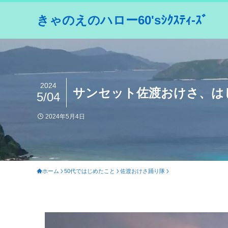
きゃのえのハロー60'sｼｸｽﾃｨ-ｽﾞ
2024
サンセット佐渡おけさ、はじ
5/04
2024年5月4日
ホーム
50代ではじめたこと
佐渡おけさ踊り隊