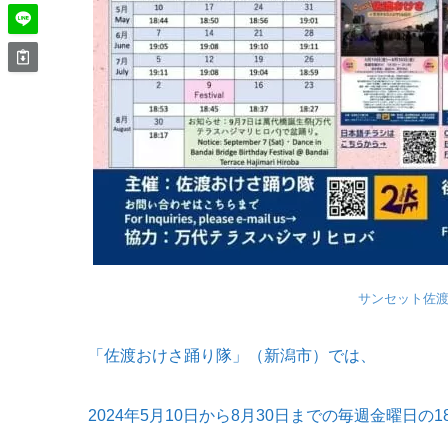
サンセット佐
「佐渡おけさ踊り隊」（新潟市）では、
2024年
5
月
10
日から
8
月
30
日までの毎週金曜日の
1