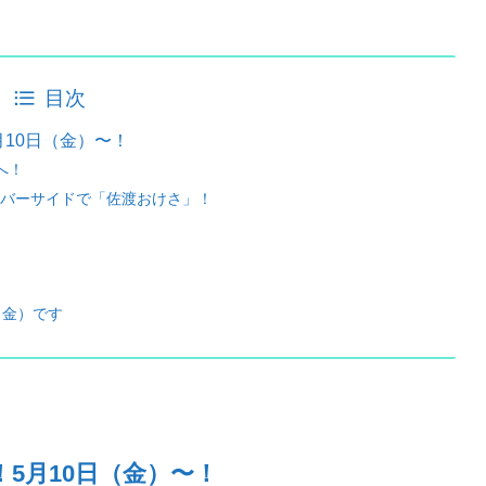
目次
10日（金）〜！
へ！
バーサイドで「佐渡おけさ」！
（金）です
！
5
月
10
日（金）〜！