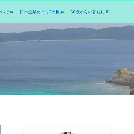
おいで♫
日本全県めぐり2周目✈️
60歳からの暮らし👘