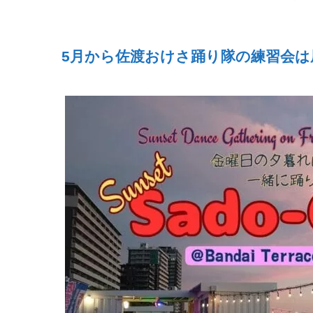
5
月から佐渡おけさ踊り隊の練習会は