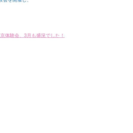
京体験会、3月も盛況でした！
、