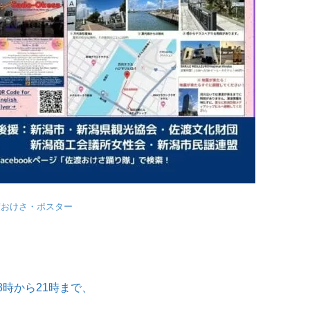
渡おけさ・ポスター
8
時から
21
時まで、