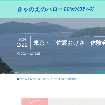
きゃのえのハロー60'sｼｸｽﾃｨ-ｽﾞ
2024
東京・「佐渡おけさ」体験
2/22
2024年2月22日
ホーム
50代ではじめたこと
佐渡おけさ踊り隊