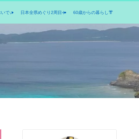
おいで♫
日本全県めぐり2周目✈️
60歳からの暮らし👘