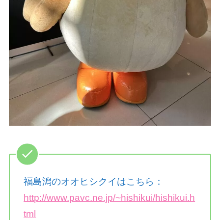
福島潟のオオヒシクイはこちら：
http://www.pavc.ne.jp/~hishikui/hishikui.h
tml