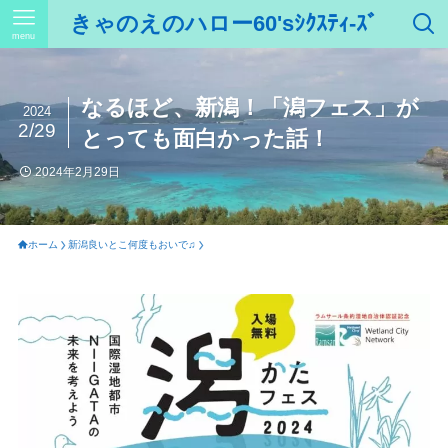
きゃのえのハロー60'sｼｸｽﾃｨ-ｽﾞ
menu
なるほど、新潟！「潟フェス」が
2024
2/29
とっても面白かった話！
2024年2月29日
ホーム
新潟良いとこ何度もおいで♫