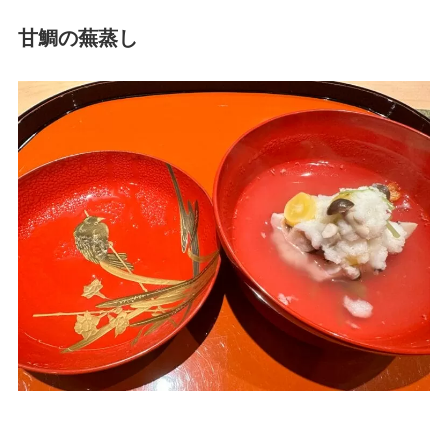
甘鯛の蕪蒸し