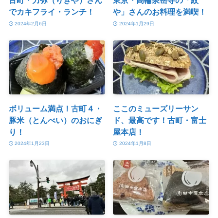
古町・力弥（りきや）さん
東京・高輪泉岳寺の「紋
でカキフライ・ランチ！
や」さんのお料理を満喫！
2024年2月6日
2024年1月29日
ボリューム満点！古町４・
ここのミューズリーサン
豚米（とんべい）のおにぎ
ド、最高です！古町・富士
り！
屋本店！
2024年1月23日
2024年1月8日