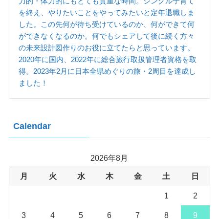
力的・体力的にもとても貴重な時間。シングル子育て
を終え、やりたいことをやってみたいと定年退職しま
した。この先何が待ち受けているのか、何ができて何
ができなくなるのか。何でもシェアして後に続く方々
の未来設計図作りのお役に立てたらと思っています。
2020年に国内、2022年に総合旅行取扱管理者資格を取
得。2023年2月に日本全県めぐりの旅・2周目を達成し
ました！
Calendar
2026年8月
月
火
水
木
金
土
日
1
2
3
4
5
6
7
8
9