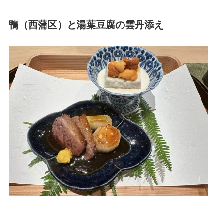
鴨（西蒲区）と湯葉豆腐の雲丹添え