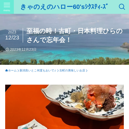
きゃのえのハロー60'sｼｸｽﾃｨ-ｽﾞ
menu
至福の時！古町・日本料理ひらの
2023
12/23
さんで忘年会！
2023年12月23日
ホーム
新潟良いとこ何度もおいで♫
古町の美味しいお店