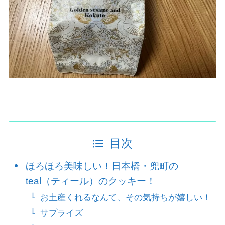
目次
ほろほろ美味しい！日本橋・兜町の
teal（ティール）のクッキー！
お土産くれるなんて、その気持ちが嬉しい！
サプライズ