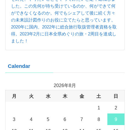
した。この先何が待ち受けているのか、何ができて何
ができなくなるのか。何でもシェアして後に続く方々
の未来設計図作りのお役に立てたらと思っています。
2020年に国内、2022年に総合旅行取扱管理者資格を取
得。2023年2月に日本全県めぐりの旅・2周目を達成し
ました！
Calendar
2026年8月
月
火
水
木
金
土
日
1
2
3
4
5
6
7
8
9