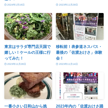
2024年1月16日
2023年11月29日
東京はサラダ専門店天国で
移転前！表参道ネスパス・
嬉しい！ケールの王様に行
最後の「佐渡おけさ」体験
ってみた！
会！
2023年11月28日
2023年11月14日
一番小さい日和山から挑
2023年内の「佐渡おけさ踊