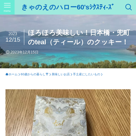
きゃのえのハロー60'sｼｸｽﾃｨ-ｽﾞ
menu
ほろほろ美味しい！日本橋・兜町
2023
12/15
のteal（ティール）のクッキー！
2023年12月15日
ホーム
60歳からの暮らし👘
美味しいお店
手土産にしたいもの