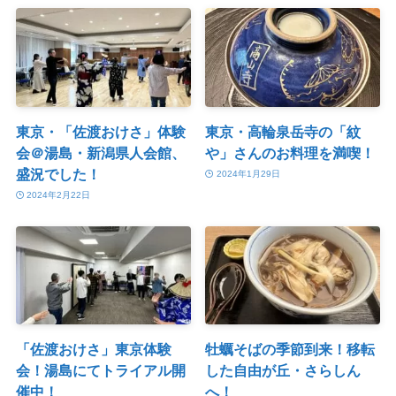
東京・「佐渡おけさ」体験
東京・高輪泉岳寺の「紋
会＠湯島・新潟県人会館、
や」さんのお料理を満喫！
盛況でした！
2024年1月29日
2024年2月22日
「佐渡おけさ」東京体験
牡蠣そばの季節到来！移転
会！湯島にてトライアル開
した自由が丘・さらしん
催中！
へ！