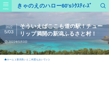
きゃのえのハロー60'sｼｸｽﾃｨ-ｽﾞ
menu
そういえばここも道の駅！チュー
2022
5/03
リップ満開の新潟ふるさと村！
2022年5月3日
ホーム
新潟良いとこ何度もおいで♫