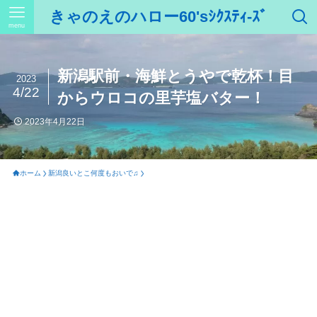
きゃのえのハロー60'sｼｸｽﾃｨ-ｽﾞ
menu
新潟駅前・海鮮とうやで乾杯！目
2023
4/22
からウロコの里芋塩バター！
2023年4月22日
ホーム
新潟良いとこ何度もおいで♫