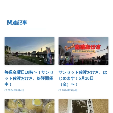
関連記事
毎週金曜日18時〜！サンセ
サンセット佐渡おけさ、は
ット佐渡おけさ、好評開催
じめます！5月10日
中！
（金）〜！
2024年6月4日
2024年5月4日