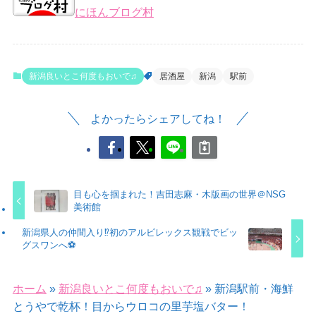
にほんブログ村
新潟良いとこ何度もおいで♫
居酒屋
新潟
駅前
よかったらシェアしてね！
目も心を掴まれた！吉田志麻・木版画の世界＠NSG
美術館
新潟県人の仲間入り⁉︎初のアルビレックス観戦でビッ
グスワンへ⚽️
ホーム
»
新潟良いとこ何度もおいで♫
»
新潟駅前・海鮮
とうやで乾杯！目からウロコの里芋塩バター！