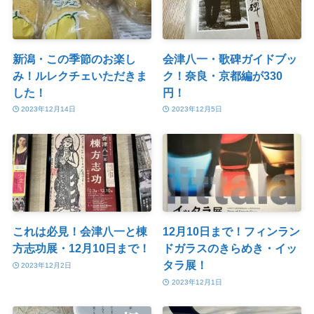
新潟・この季節のお楽し
会津八一・歌碑ガイドブッ
み！ルレクチェいただきま
ク！奈良・京都編が330
した！
円！
2023年12月14日
2023年12月5日
これは必見！会津八一と棟
12月10日まで！フィンラン
方志功展・12月10日まで！
ドガラスのきらめき・イッ
タラ展！
2023年12月2日
2023年12月1日