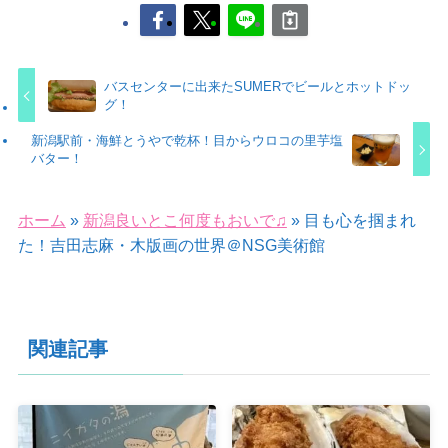
バスセンターに出来たSUMERでビールとホットドッ
グ！
新潟駅前・海鮮とうやで乾杯！目からウロコの里芋塩
バター！
ホーム
»
新潟良いとこ何度もおいで♫
»
目も心を掴まれ
た！吉田志麻・木版画の世界＠NSG美術館
関連記事