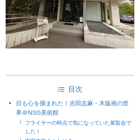
目次
目も心を掴まれた！吉田志麻・木版画の世
界＠NSG美術館
フライヤーの時点で気になっていた展覧会で
した！