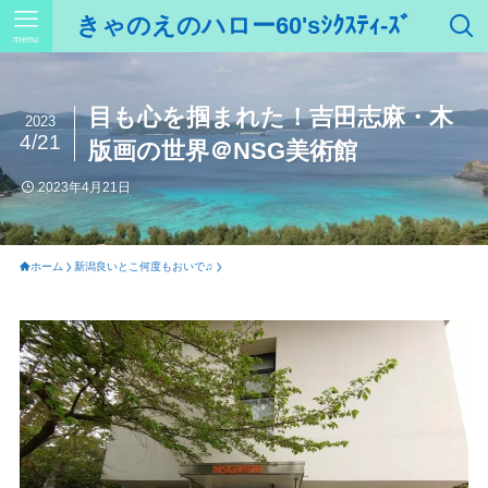
きゃのえのハロー60'sｼｸｽﾃｨ-ｽﾞ
menu
目も心を掴まれた！吉田志麻・木
2023
4/21
版画の世界＠NSG美術館
2023年4月21日
ホーム
新潟良いとこ何度もおいで♫