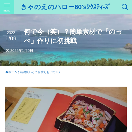
きゃのえのハロー60'sｼｸｽﾃｨ-ｽﾞ
menu
何で今（笑）？簡単素材で「のっ
2022
1/09
ぺ」作りに初挑戦
2022年1月9日
ホーム
新潟良いとこ何度もおいで♫