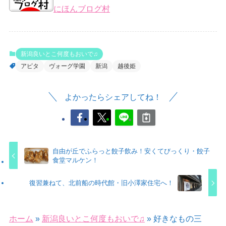
にほんブログ村
新潟良いとこ何度もおいで♫
アピタ
ヴォーグ学園
新潟
越後姫
よかったらシェアしてね！
自由が丘でふらっと餃子飲み！安くてびっくり・餃子
食堂マルケン！
復習兼ねて、北前船の時代館・旧小澤家住宅へ！
ホーム
»
新潟良いとこ何度もおいで♫
»
好きなもの三