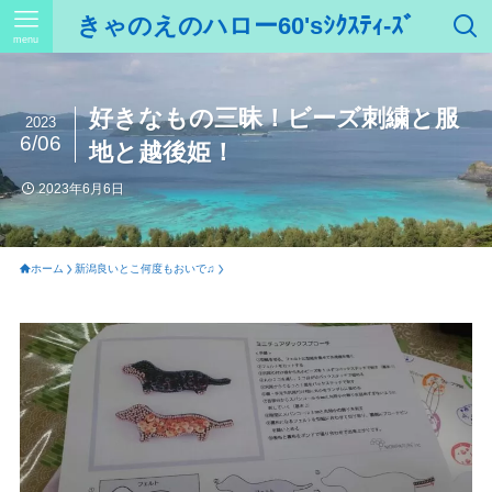
きゃのえのハロー60'sｼｸｽﾃｨ-ｽﾞ
menu
好きなもの三昧！ビーズ刺繍と服
2023
6/06
地と越後姫！
2023年6月6日
ホーム
新潟良いとこ何度もおいで♫