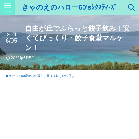
きゃのえのハロー60'sｼｸｽﾃｨ-ｽﾞ
menu
自由が丘でふらっと餃子飲み！安
2023
くてびっくり・餃子食堂マルケ
6/05
ン！
2023年6月5日
ホーム
60歳からの暮らし👘
美味しいお店