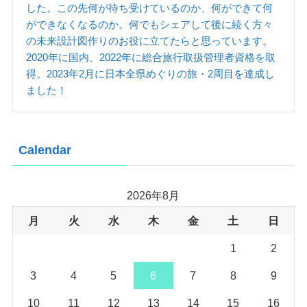
した。この先何が待ち受けているのか、何ができて何
ができなくなるのか。何でもシェアして後に続く方々
の未来設計図作りのお役に立てたらと思っています。
2020年に国内、2022年に総合旅行取扱管理者資格を取
得。2023年2月に日本全県めぐりの旅・2周目を達成し
ました！
Calendar
2026年8月
月
火
水
木
金
土
日
1
2
3
4
5
6
7
8
9
10
11
12
13
14
15
16