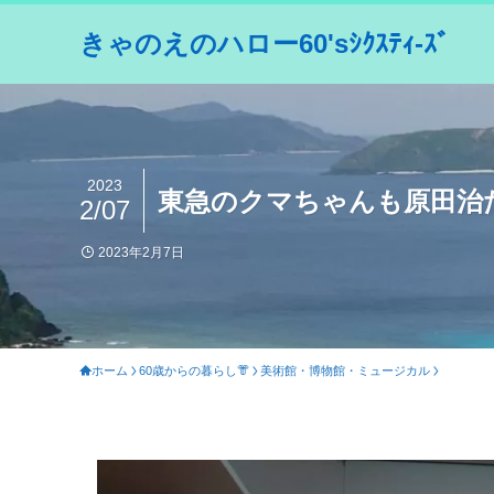
きゃのえのハロー60'sｼｸｽﾃｨ-ｽﾞ
2023
東急のクマちゃんも原田治
2/07
2023年2月7日
ホーム
60歳からの暮らし👘
美術館・博物館・ミュージカル