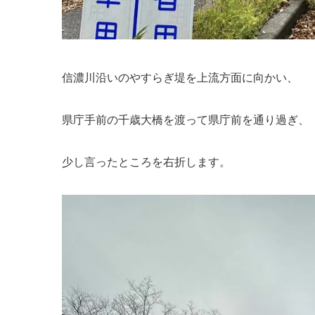
信濃川沿いのやすらぎ堤を上流方面に向かい、
県庁手前の千歳大橋を渡って県庁前を通り過ぎ、
少し言ったところを右折します。