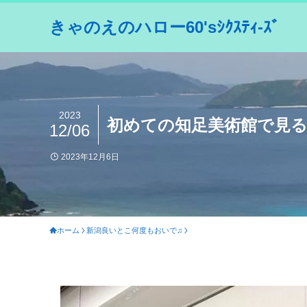
きゃのえのハロー60'sｼｸｽﾃｨ-ｽﾞ
2023
初めての知足美術館で見
12/06
2023年12月6日
ホーム
新潟良いとこ何度もおいで♫