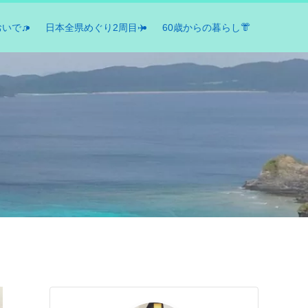
おいで♫
日本全県めぐり2周目✈️
60歳からの暮らし👘