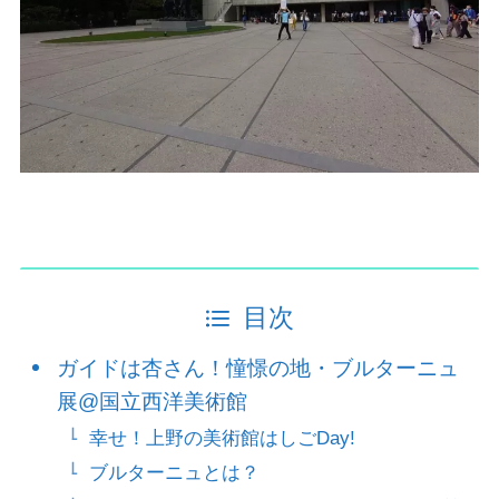
目次
ガイドは杏さん！憧憬の地・ブルターニュ
展@国立西洋美術館
幸せ！上野の美術館はしごDay!
ブルターニュとは？