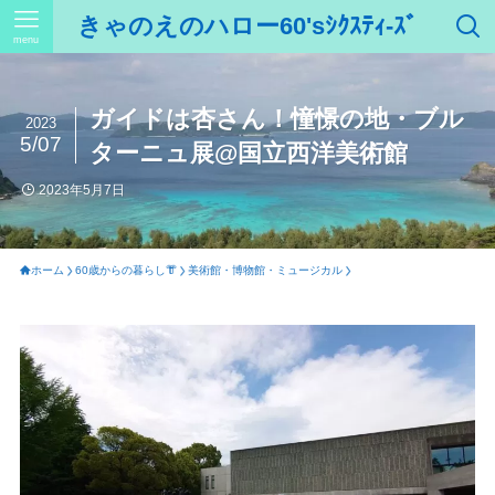
きゃのえのハロー60'sｼｸｽﾃｨ-ｽﾞ
menu
ガイドは杏さん！憧憬の地・ブル
2023
5/07
ターニュ展@国立西洋美術館
2023年5月7日
ホーム
60歳からの暮らし👘
美術館・博物館・ミュージカル