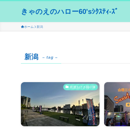
きゃのえのハロー60'sｼｸｽﾃｨ-ｽﾞ
ホーム
新潟
新潟
– tag –
佐渡おけさ踊り隊