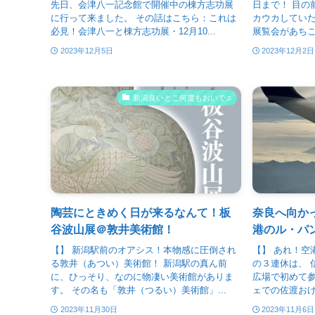
先日、会津八一記念館で開催中の棟方志功展
日まで！ 目の
に行って来ました。 その話はこちら：これは
カウカしていた
必見！会津八一と棟方志功展・12月10...
展覧会があちこ
2023年12月5日
2023年12月2日
新潟良いとこ何度もおいで♫
陶芸にときめく日が来るなんて！板
奈良へ向かっ
谷波山展＠敦井美術館！
港のル・パ
【】 新潟駅前のオアシス！本物感に圧倒され
【】 あれ！空
る敦井（あつい）美術館！ 新潟駅の真ん前
の３連休は、 
に、ひっそり、なのに物凄い美術館がありま
広場で初めて参
す。 その名も「敦井（つるい）美術館」...
ェでの佐渡おけ
2023年11月30日
2023年11月6日