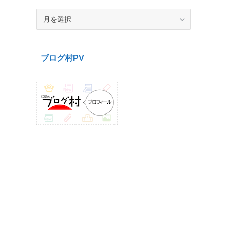
ア
ー
カ
イ
ブログ村PV
ブ