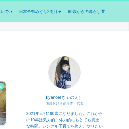
おいで♫
日本全県めぐり2周目✈️
60歳からの暮らし👘
品
kyanoe(きゃのえ）
佐渡おけさ踊り隊 代表
2021年5月に60歳になりました。これから
の10年は気力的・体力的にもとても貴重
な時間。シングル子育てを終え、やりたい