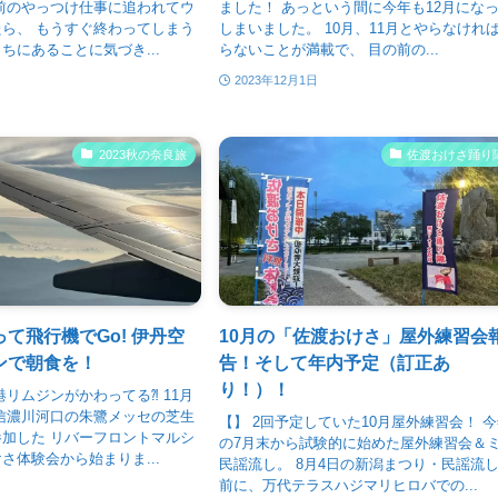
前のやっつけ仕事に追われてウ
ました！ あっという間に今年も12月にな
ら、 もうすぐ終わってしまう
しまいました。 10月、11月とやらなけれ
ちにあることに気づき...
らないことが満載で、 目の前の...
2023年12月1日
2023秋の奈良旅
佐渡おけさ踊り
て飛行機でGo! 伊丹空
10月の「佐渡おけさ」屋外練習会
ンで朝食を！
告！そして年内予定（訂正あ
り！）！
港リムジンがかわってる⁈ 11月
信濃川河口の朱鷺メッセの芝生
【】 2回予定していた10月屋外練習会！ 
加した リバーフロントマルシ
の7月末から試験的に始めた屋外練習会＆
さ体験会から始まりま...
民謡流し。 8月4日の新潟まつり・民謡流
前に、万代テラスハジマリヒロバでの...