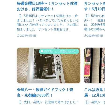
毎週金曜日18時〜！サンセット佐渡
サンセット
おけさ、好評開催中！
す！5月10
【】 5月10日よりサンセット佐渡おけさ、始
【】 5月から
まりました！ バタバタしていたらあっという
外へ！ 「佐渡
間にひと月が経ってしまいました。 その間に
は、 2024年
始まりました、サンセット佐渡おけさ...
曜日の18時から
2024年6月4日
2024年5月4日
新潟良いとこ何度もおいで♫
会津八一・歌碑ガイドブック！奈
これは必見
良・京都編が330円！
展・12月1
【】 先日、会津八一記念館で見つけました！
【】 会津八一