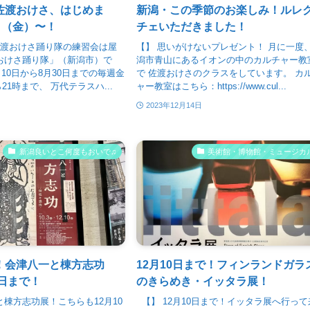
佐渡おけさ、はじめま
新潟・この季節のお楽しみ！ルレ
日（金）〜！
チェいただきました！
佐渡おけさ踊り隊の練習会は屋
【】 思いがけないプレゼント！ 月に一度
おけさ踊り隊」（新潟市）で
潟市青山にあるイオンの中のカルチャー教
5月10日から8月30日までの毎週金
で 佐渡おけさのクラスをしています。 カ
21時まで、 万代テラスハ...
ャー教室はこちら：https://www.cul...
2023年12月14日
新潟良いとこ何度もおいで♫
美術館・博物館・ミュージカ
！会津八一と棟方志功
12月10日まで！フィンランドガラ
0日まで！
のきらめき・イッタラ展！
と棟方志功展！こちらも12月10
【】 12月10日まで！イッタラ展へ行って