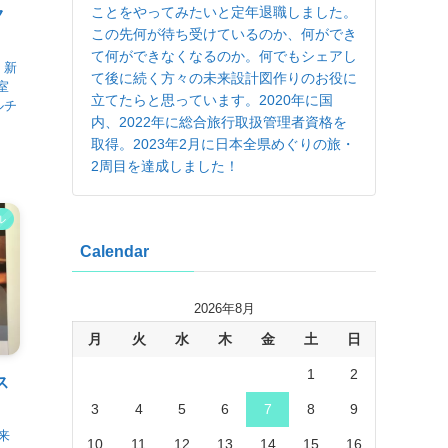
ことをやってみたいと定年退職しました。
ク
この先何が待ち受けているのか、何ができ
て何ができなくなるのか。何でもシェアし
、新
て後に続く方々の未来設計図作りのお役に
室
立てたらと思っています。2020年に国
ルチ
内、2022年に総合旅行取扱管理者資格を
取得。2023年2月に日本全県めぐりの旅・
2周目を達成しました！
ル
Calendar
2026年8月
月
火
水
木
金
土
日
1
2
ス
3
4
5
6
7
8
9
来
10
11
12
13
14
15
16