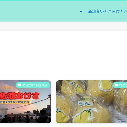
新潟良いとこ何度も
佐渡おけさ踊り隊
特産