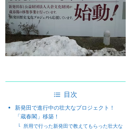
目次
新発田で進行中の壮大なプロジェクト！
「蔵春閣」移築！
所用で行った新発田で教えてもらった壮大な