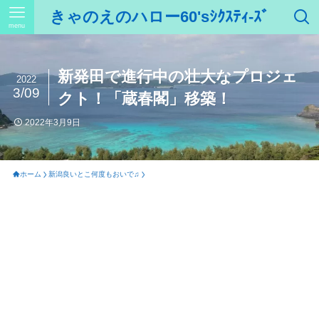
きゃのえのハロー60'sｼｸｽﾃｨ-ｽﾞ
menu
新発田で進行中の壮大なプロジェ
2022
3/09
クト！「蔵春閣」移築！
2022年3月9日
ホーム
新潟良いとこ何度もおいで♫