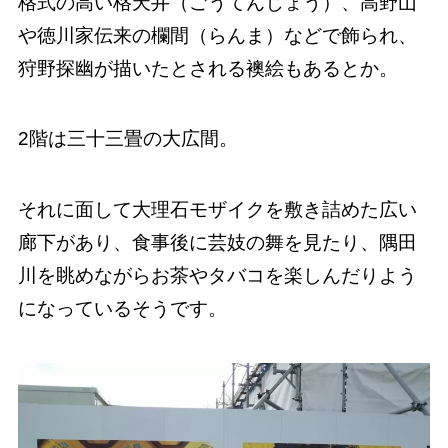
格式の高い格天井（ごうてんじょう）、高野山
や徳川家伝来の欄間（らんま）などで飾られ、
狩野探幽が描いたとされる襖絵もあるとか。
2階は三十三畳の大広間。
それに面して大理石モザイクを敷き詰めた広い
廊下があり、食事後に芸妓の舞を見たり、隅田
川を眺めながらお茶やタバコを楽しんだりよう
になっているそうです。