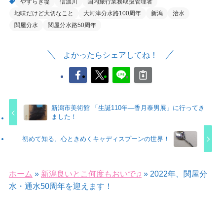
やすらぎ堤
信濃川
国内旅行業務取扱管理者
地味だけど大切なこと
大河津分水路100周年
新潟
治水
関屋分水
関屋分水路50周年
よかったらシェアしてね！
新潟市美術館 「生誕110年―香月泰男展」に行ってき
ました！
初めて知る、心ときめくキャディスプーンの世界！
ホーム
»
新潟良いとこ何度もおいで♫
»
2022年、関屋分
水・通水50周年を迎えます！