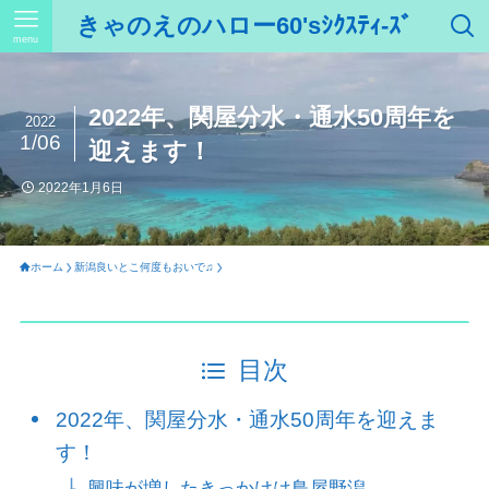
きゃのえのハロー60'sｼｸｽﾃｨ-ｽﾞ
menu
2022年、関屋分水・通水50周年を
2022
1/06
迎えます！
2022年1月6日
ホーム
新潟良いとこ何度もおいで♫
目次
2022年、関屋分水・通水50周年を迎えま
す！
興味が増したきっかけは鳥屋野潟