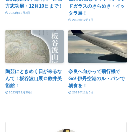
方志功展・12月10日まで！
ドガラスのきらめき・イッ
タラ展！
2023年12月2日
2023年12月1日
陶芸にときめく日が来るな
奈良へ向かって飛行機で
んて！板谷波山展＠敦井美
Go! 伊丹空港のル・パンで
術館！
朝食を！
2023年11月30日
2023年11月6日