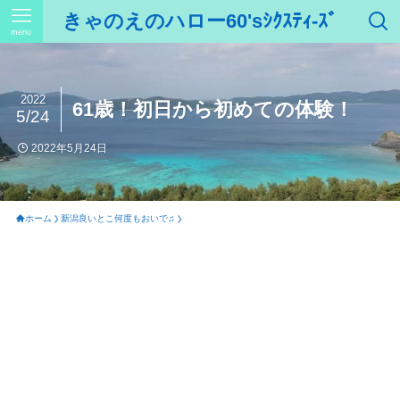
きゃのえのハロー60'sｼｸｽﾃｨ-ｽﾞ
menu
2022
61歳！初日から初めての体験！
5/24
2022年5月24日
ホーム
新潟良いとこ何度もおいで♫