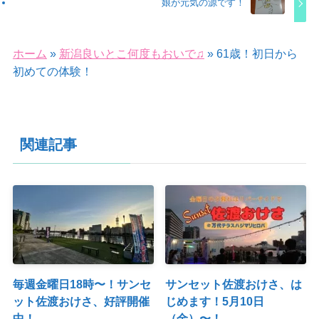
娘が元気の源です！
ホーム
»
新潟良いとこ何度もおいで♫
»
61歳！初日から
初めての体験！
関連記事
毎週金曜日18時〜！サンセ
サンセット佐渡おけさ、は
ット佐渡おけさ、好評開催
じめます！5月10日
中！
（金）〜！