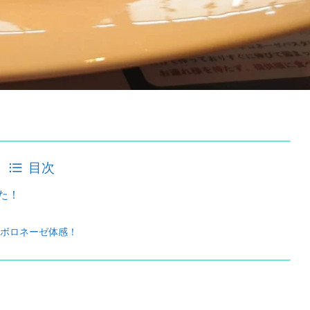
目次
た！
ボロネーゼ体感！