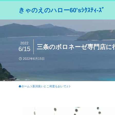
きゃのえのハロー60'sｼｸｽﾃｨ-ｽﾞ
2022
三条のボロネーゼ専門店に
6/15
2022年6月15日
ホーム
新潟良いとこ何度もおいで♫