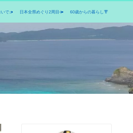
おいで♫
日本全県めぐり2周目✈️
60歳からの暮らし👘