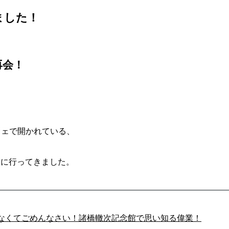
ました！
再会！
フェで開かれている、
田に行ってきました。
なくてごめんなさい！諸橋轍次記念館で思い知る偉業！