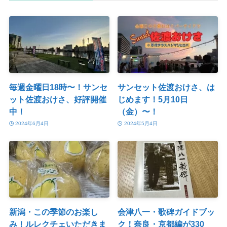
毎週金曜日18時〜！サンセ
サンセット佐渡おけさ、は
ット佐渡おけさ、好評開催
じめます！5月10日
中！
（金）〜！
2024年6月4日
2024年5月4日
新潟・この季節のお楽し
会津八一・歌碑ガイドブッ
み！ルレクチェいただきま
ク！奈良・京都編が330