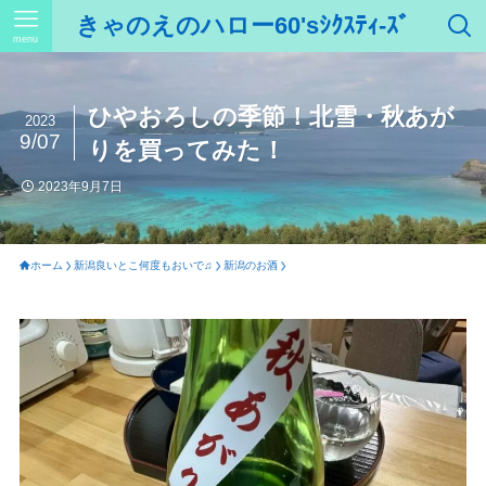
きゃのえのハロー60'sｼｸｽﾃｨ-ｽﾞ
menu
ひやおろしの季節！北雪・秋あが
2023
9/07
りを買ってみた！
2023年9月7日
ホーム
新潟良いとこ何度もおいで♫
新潟のお酒