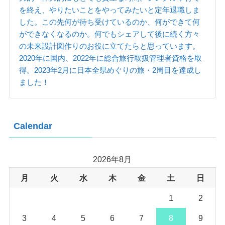
を終え、やりたいことをやってみたいと定年退職しま
した。この先何が待ち受けているのか、何ができて何
ができなくなるのか。何でもシェアして後に続く方々
の未来設計図作りのお役に立てたらと思っています。
2020年に国内、2022年に総合旅行取扱管理者資格を取
得。2023年2月に日本全県めぐりの旅・2周目を達成し
ました！
Calendar
2026年8月
月
火
水
木
金
土
日
1
2
3
4
5
6
7
8
9