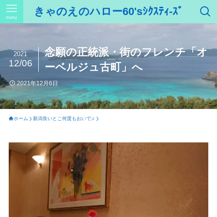
きゃのえのハロー60'sｼｸｽﾃｨ-ｽﾞ
menu
念願の正統派・街のフレンチ「オ
2021
12/06
ーベルジュ古町」へ
2021年12月6日
ホーム
新潟良いとこ何度もおいで♫