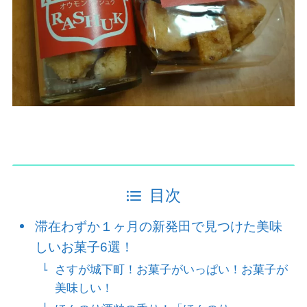
目次
滞在わずか１ヶ月の新発田で見つけた美味
しいお菓子6選！
さすが城下町！お菓子がいっぱい！お菓子が
美味しい！