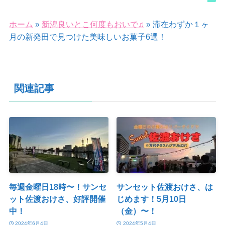
ホーム
»
新潟良いとこ何度もおいで♫
»
滞在わずか１ヶ
月の新発田で見つけた美味しいお菓子6選！
関連記事
毎週金曜日18時〜！サンセ
サンセット佐渡おけさ、は
ット佐渡おけさ、好評開催
じめます！5月10日
中！
（金）〜！
2024年6月4日
2024年5月4日