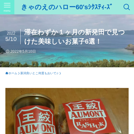
きゃのえのハロー60'sｼｸｽﾃｨ-ｽﾞ
menu
滞在わずか１ヶ月の新発田で見つ
2022
5/10
けた美味しいお菓子6選！
2022年5月10日
ホーム
新潟良いとこ何度もおいで♫