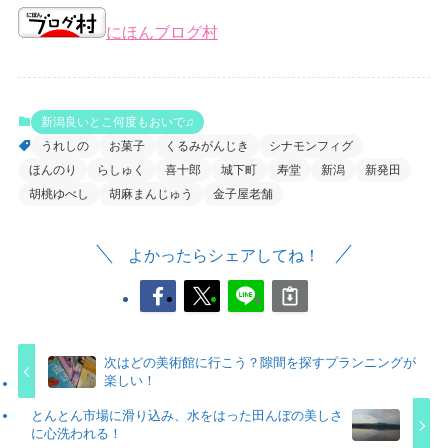
にほんブログ村
新潟良いとこ何度もおいで♫
うれしの
お菓子
くるみがんじき
シナモンフィグ
ほんのり
らしゅく
喜十郎
城下町
寿堂
新潟
新発田
胡桃ゆべし
胡麻まんじゅう
金子屋老舗
よかったらシェアしてね！
次はどの美術館に行こう？隙間を探すプランニングが
楽しい！
とんとん市場に滑り込み、水をはった田んぼの美しさ
に心洗われる！