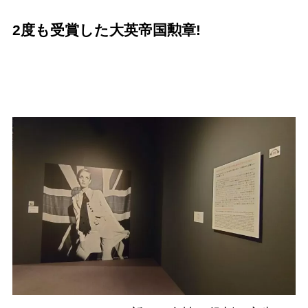
2
度も受賞した大英帝国勲章!