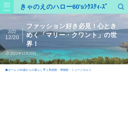
きゃのえのハロー60'sｼｸｽﾃｨ-ｽﾞ
menu
ファッション好き必見！心とき
2022
めく「マリー・クワント」の世
12/20
界！
2022年12月20日
ホーム
60歳からの暮らし👘
美術館・博物館・ミュージカル