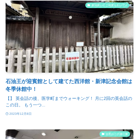
新潟良いとこ何度もおいで♫
石油王が迎賓館として建てた西洋館・新津記念会館は
冬季休館中！
【】 英会話の後、医学町までウォーキング！ 月に2回の英会話の
この日。 もう一つ...
2023年12月8日
佐渡おけさ踊り隊