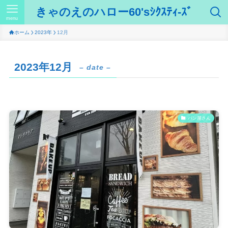
きゃのえのハロー60'sｼｸｽﾃｨ-ｽﾞ
menu
ホーム
2023年
12月
2023年12月
– date –
パン屋さん