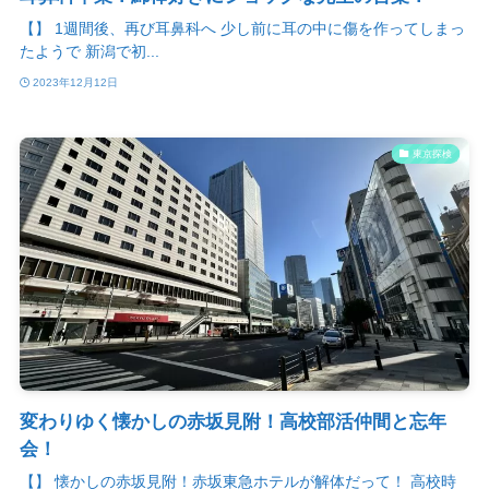
【】 1週間後、再び耳鼻科へ 少し前に耳の中に傷を作ってしまっ
たようで 新潟で初...
2023年12月12日
東京探検
変わりゆく懐かしの赤坂見附！高校部活仲間と忘年
会！
【】 懐かしの赤坂見附！赤坂東急ホテルが解体だって！ 高校時