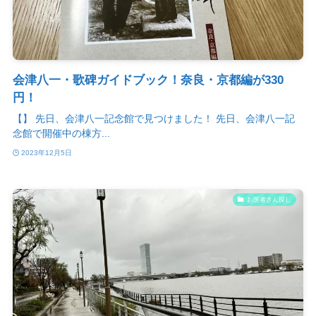
会津八一・歌碑ガイドブック！奈良・京都編が330
円！
【】 先日、会津八一記念館で見つけました！ 先日、会津八一記
念館で開催中の棟方...
2023年12月5日
お医者さん探し