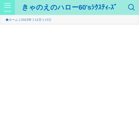
きゃのえのハロー60'sｼｸｽﾃｨ-ｽﾞ
menu
ホーム
2023年
12月
19日