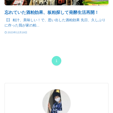
忘れていた酒粕効果、板粕探して発酵生活再開！
【】 粕汁、美味しい！で、思い出した酒粕効果 先日、久しぶり
に作った我が家の粕...
2023年12月19日
1