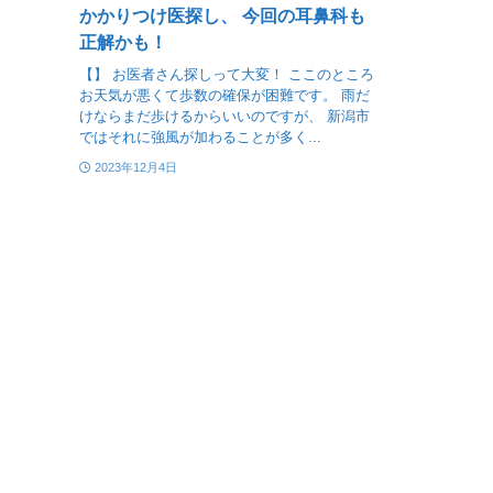
かかりつけ医探し、 今回の耳鼻科も
正解かも！
【】 お医者さん探しって大変！ ここのところ
お天気が悪くて歩数の確保が困難です。 雨だ
けならまだ歩けるからいいのですが、 新潟市
ではそれに強風が加わることが多く...
2023年12月4日