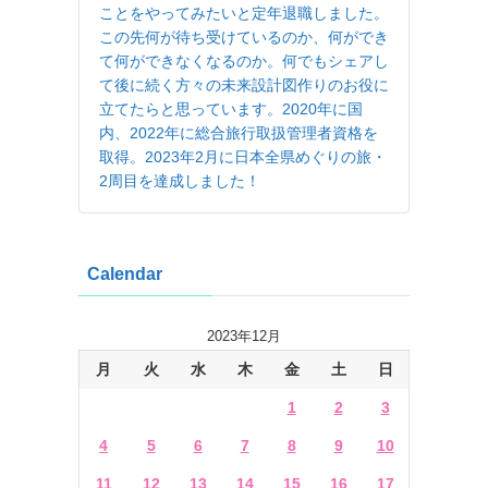
ことをやってみたいと定年退職しました。
この先何が待ち受けているのか、何ができ
て何ができなくなるのか。何でもシェアし
て後に続く方々の未来設計図作りのお役に
立てたらと思っています。2020年に国
内、2022年に総合旅行取扱管理者資格を
取得。2023年2月に日本全県めぐりの旅・
2周目を達成しました！
Calendar
2023年12月
月
火
水
木
金
土
日
1
2
3
4
5
6
7
8
9
10
11
12
13
14
15
16
17