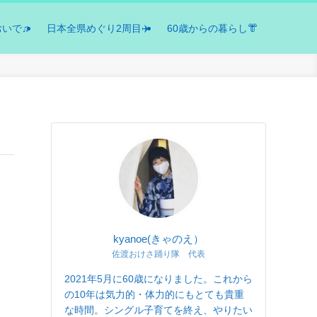
おいで♫
日本全県めぐり2周目✈️
60歳からの暮らし👘
kyanoe(きゃのえ）
佐渡おけさ踊り隊 代表
2021年5月に60歳になりました。これから
の10年は気力的・体力的にもとても貴重
な時間。シングル子育てを終え、やりたい