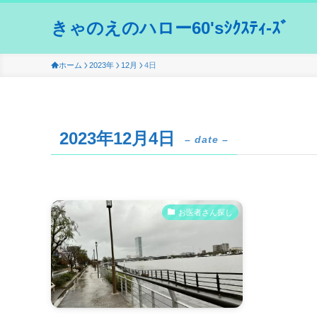
きゃのえのハロー60'sｼｸｽﾃｨ-ｽﾞ
ホーム
2023年
12月
4日
2023年12月4日
– date –
お医者さん探し