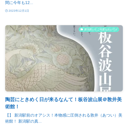
間に今年も12...
2023年12月1日
新潟良いとこ何度もおいで♫
陶芸にときめく日が来るなんて！板谷波山展＠敦井美
術館！
【】 新潟駅前のオアシス！本物感に圧倒される敦井（あつい）美
術館！ 新潟駅の真...