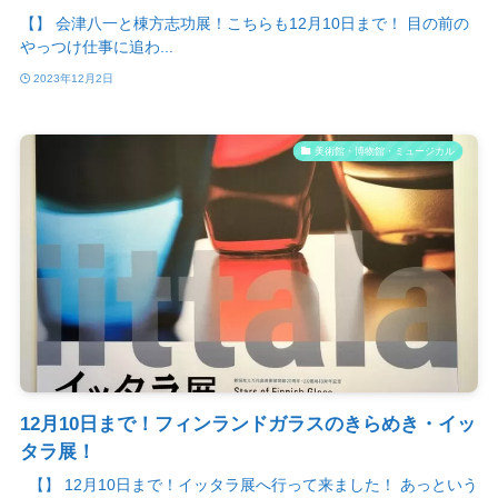
【】 会津八一と棟方志功展！こちらも12月10日まで！ 目の前の
やっつけ仕事に追わ...
2023年12月2日
美術館・博物館・ミュージカル
12月10日まで！フィンランドガラスのきらめき・イッ
タラ展！
【】 12月10日まで！イッタラ展へ行って来ました！ あっという