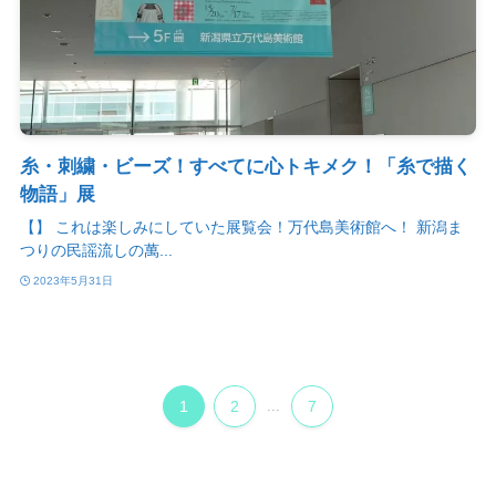
糸・刺繍・ビーズ！すべてに心トキメク！「糸で描く
物語」展
【】 これは楽しみにしていた展覧会！万代島美術館へ！ 新潟ま
つりの民謡流しの萬...
2023年5月31日
1
2
...
7