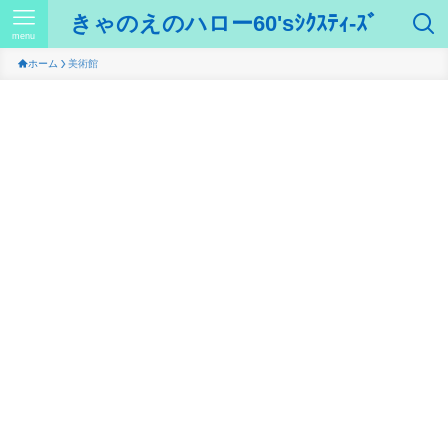
きゃのえのハロー60'sｼｸｽﾃｨ-ｽﾞ
menu
ホーム
美術館