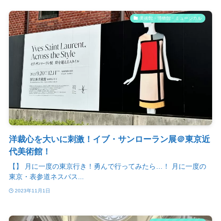
美術館・博物館・ミュージカル
洋裁心を大いに刺激！イブ・サンローラン展＠東京近
代美術館！
【】 月に一度の東京行き！勇んで行ってみたら…！ 月に一度の
東京・表参道ネスパス...
2023年11月1日