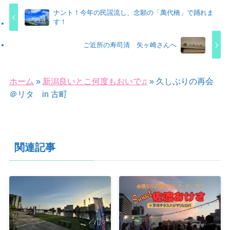
ナント！今年の民謡流し、念願の「萬代橋」で踊れま
す！
ご近所の寿司清 矢ヶ崎さんへ
ホーム
»
新潟良いとこ何度もおいで♫
»
久しぶりの再会
＠リタ in 古町
関連記事