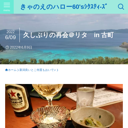
きゃのえのハロー60'sｼｸｽﾃｨ-ｽﾞ
menu
2022
久しぶりの再会＠リタ in 古町
6/09
2022年6月9日
ホーム
新潟良いとこ何度もおいで♫