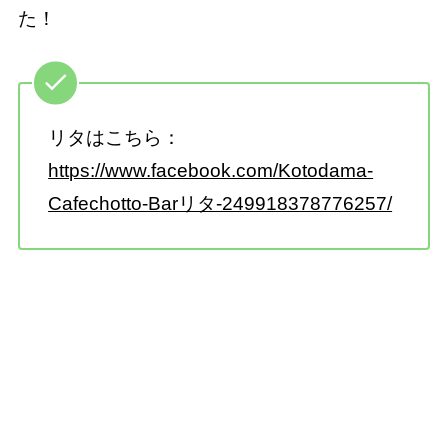
た！
リタはこちら：
https://www.facebook.com/Kotodama-
Cafechotto-Barリタ-249918378776257/