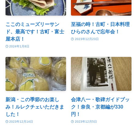
ここのミューズリーサン
至福の時！古町・日本料理
ド、最高です！古町・富士
ひらのさんで忘年会！
屋本店！
2023年12月23日
2024年1月8日
新潟・この季節のお楽し
会津八一・歌碑ガイドブッ
み！ルレクチェいただきま
ク！奈良・京都編が330
した！
円！
2023年12月14日
2023年12月5日