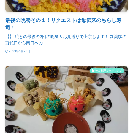
最後の晩餐その１！リクエストは母伝来のちらし寿
司！
【】 娘との最後の2回の晩餐＆お見送りで上京します！ 新潟駅の
万代口から南口への...
2023年3月28日
デコ料理＆クッキング