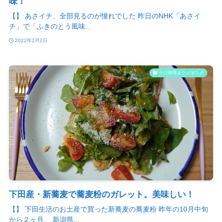
味！
【】 あさイチ、全部見るのが憧れでした 昨日のNHK「あさイ
チ」で「ふきのとう風味...
2022年2月2日
デコ料理＆クッキング
下田産・新蕎麦で蕎麦粉のガレット。美味しい！
【】 下田生活のお土産で買った新蕎麦の蕎麦粉 昨年の10月中旬
から２ヶ月、 新潟県...