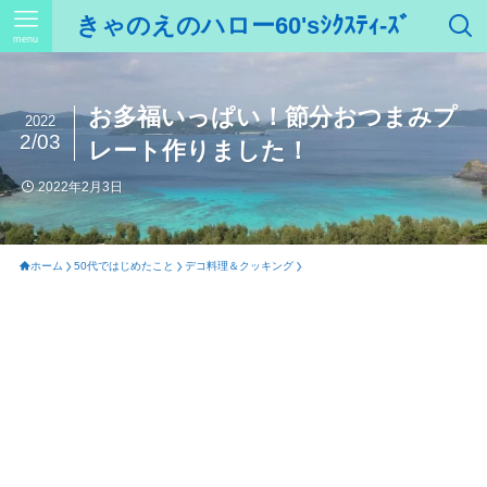
きゃのえのハロー60'sｼｸｽﾃｨ-ｽﾞ
menu
お多福いっぱい！節分おつまみプ
2022
2/03
レート作りました！
2022年2月3日
ホーム
50代ではじめたこと
デコ料理＆クッキング