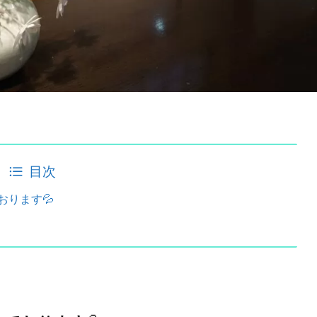
目次
ります💦