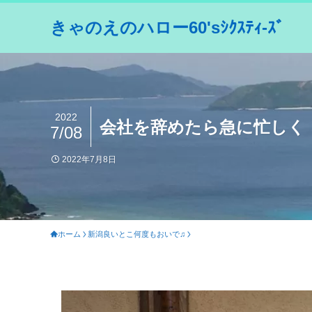
きゃのえのハロー60'sｼｸｽﾃｨ-ｽﾞ
2022
会社を辞めたら急に忙しく
7/08
2022年7月8日
ホーム
新潟良いとこ何度もおいで♫