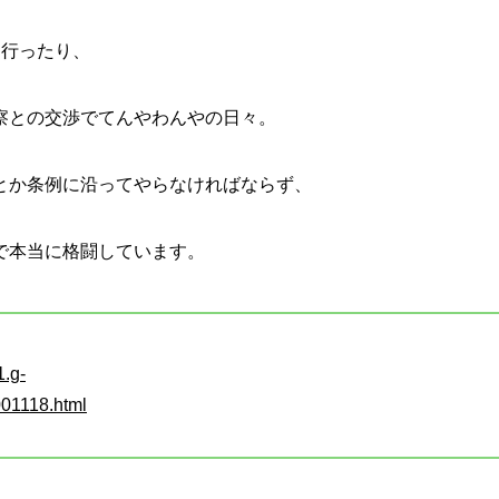
に行ったり、
察との交渉でてんやわんやの日々。
とか条例に沿ってやらなければならず、
で本当に格闘しています。
1.g-
001118.html