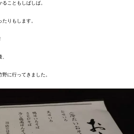
かることもしばしば。
ったりもします。
！
後、
竹野に行ってきました。