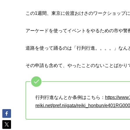
この1週間、東京に佐渡おけさのワークショップ
アーケードを使ってイベントをやるための市や警
道路を使って踊るのは「行列行進。。。。」なん
その申請も含めて、やったことのないことばかり
行列行進なんとか条例はこちら：
https://www
reiki.net/pref.niigata/reiki_honbun/e401RG00