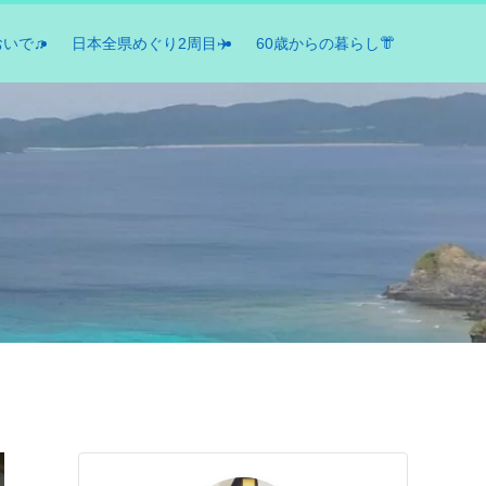
おいで♫
日本全県めぐり2周目✈️
60歳からの暮らし👘