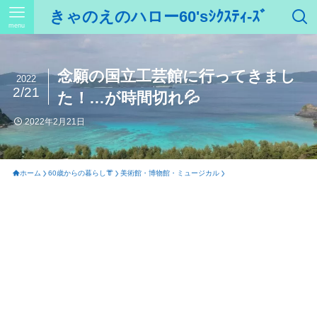
きゃのえのハロー60'sｼｸｽﾃｨ-ｽﾞ
menu
念願の国立工芸館に行ってきまし
2022
2/21
た！…が時間切れ💦
2022年2月21日
ホーム
60歳からの暮らし👘
美術館・博物館・ミュージカル