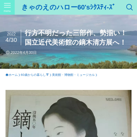
きゃのえのハロー60'sｼｸｽﾃｨ-ｽﾞ
menu
行方不明だった三部作、勢揃い！
2022
4/30
国立近代美術館の鏑木清方展へ！
2022年4月30日
ホーム
60歳からの暮らし👘
美術館・博物館・ミュージカル