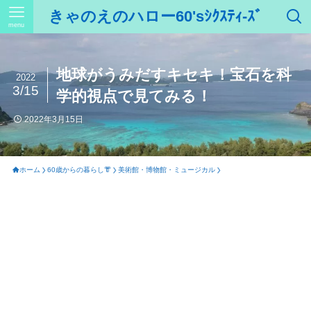
きゃのえのハロー60'sｼｸｽﾃｨ-ｽﾞ
menu
地球がうみだすキセキ！宝石を科
2022
3/15
学的視点で見てみる！
2022年3月15日
ホーム
60歳からの暮らし👘
美術館・博物館・ミュージカル