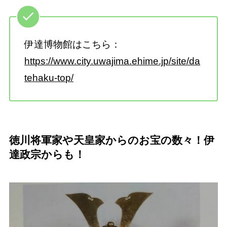
伊達博物館はこちら：
https://www.city.uwajima.ehime.jp/site/da
tehaku-top/
徳川将軍家や天皇家からのお宝の数々！伊
達政宗からも！