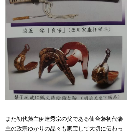
また初代藩主伊達秀宗の父である仙台藩初代藩
主の政宗ゆかりの品々も家宝して大切に伝わっ