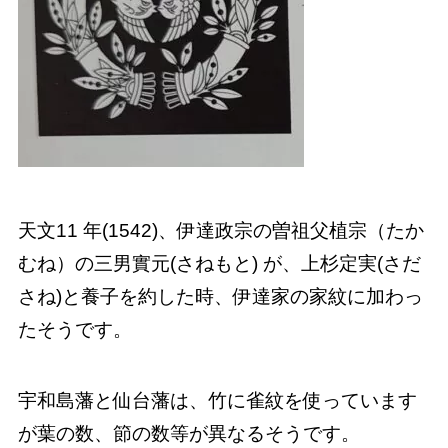
天文11 年(1542)、伊達政宗の曽祖父植宗（たか
むね）の三男實元(さねもと) が、上杉定実(さだ
さね)と養子を約した時、伊達家の家紋に加わっ
たそうです。
宇和島藩と仙台藩は、竹に雀紋を使っています
が葉の数、節の数等が異なるそうです。