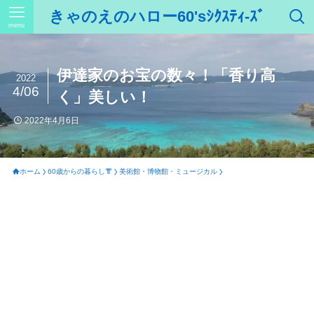
きゃのえのハロー60'sｼｸｽﾃｨ-ｽﾞ
menu
伊達家のお宝の数々！「香り高
2022
4/06
く」美しい！
2022年4月6日
ホーム
60歳からの暮らし👘
美術館・博物館・ミュージカル