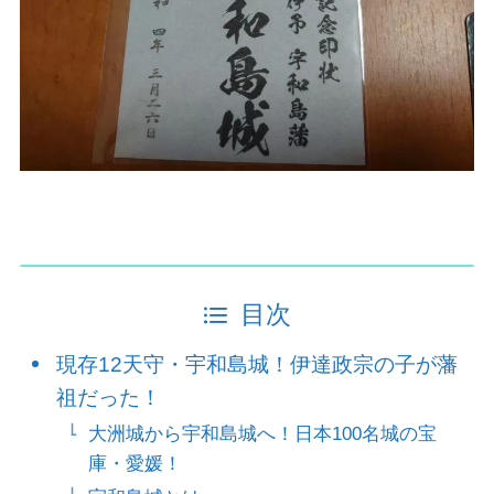
目次
現存12天守・宇和島城！伊達政宗の子が藩
祖だった！
大洲城から宇和島城へ！日本100名城の宝
庫・愛媛！