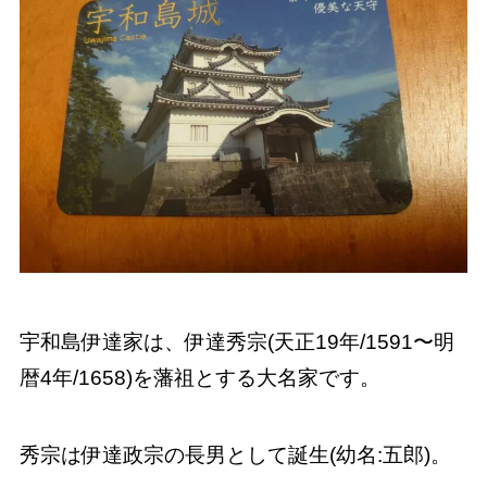
宇和島伊達家は、伊達秀宗(天正19年/1591〜明
暦4年/1658)を藩祖とする大名家です。
秀宗は伊達政宗の長男として誕生(幼名:五郎)。