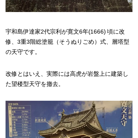
宇和島伊達家2代宗利が寛文6年(1666) 頃に改
修、3重3階総塗籠（そうぬりごめ）式、層塔型
の天守です。
改修とはいえ、実際には高虎が岩盤上に建築し
た望楼型天守を撤去。