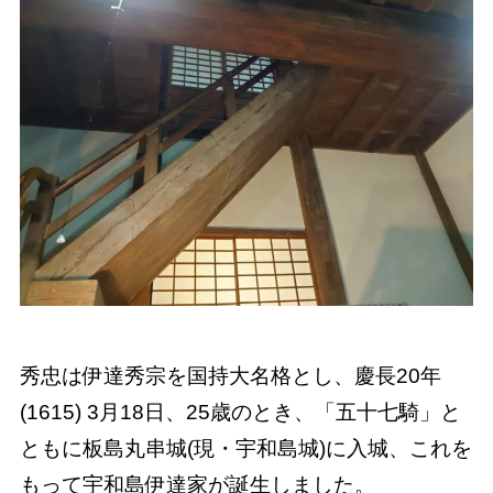
秀忠は伊達秀宗を国持大名格とし、慶長20年
(1615) 3月18日、25歳のとき、「五十七騎」と
ともに板島丸串城(現・宇和島城)に入城、これを
もって宇和島伊達家が誕生しました。