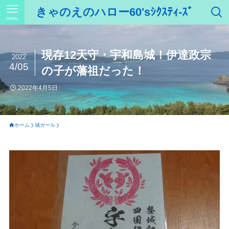
きゃのえのハロー60'sｼｸｽﾃｨ-ｽﾞ
menu
現存12天守・宇和島城！伊達政宗
2022
4/05
の子が藩祖だった！
2022年4月5日
ホーム
城ガール