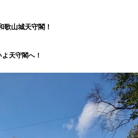
和歌山城天守閣！
いよ天守閣へ！