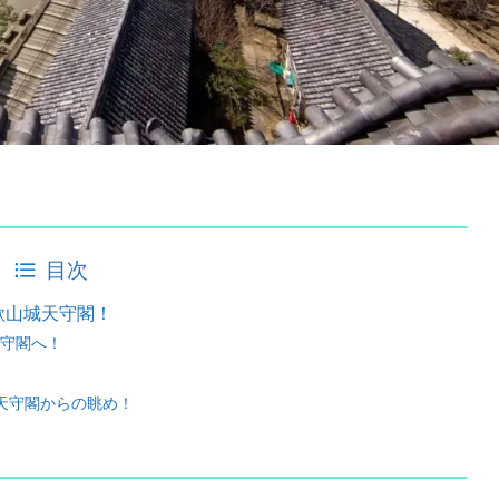
目次
歌山城天守閣！
守閣へ！
天守閣からの眺め！