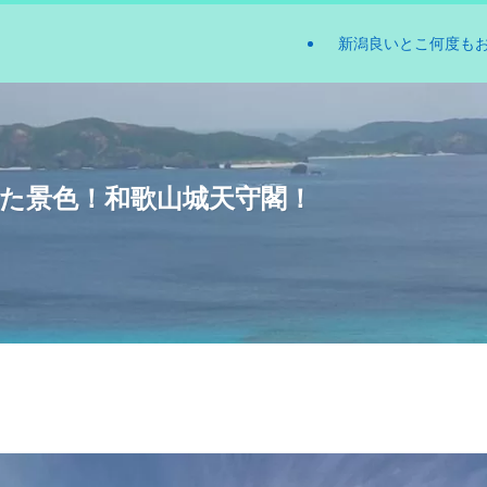
新潟良いとこ何度も
見た景色！和歌山城天守閣！