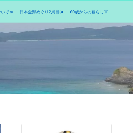
おいで♫
日本全県めぐり2周目✈️
60歳からの暮らし👘