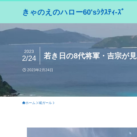
きゃのえのハロー60'sｼｸｽﾃｨ-ｽﾞ
2023
若き日の8代将軍・吉宗が
2/24
2023年2月24日
ホーム
城ガール