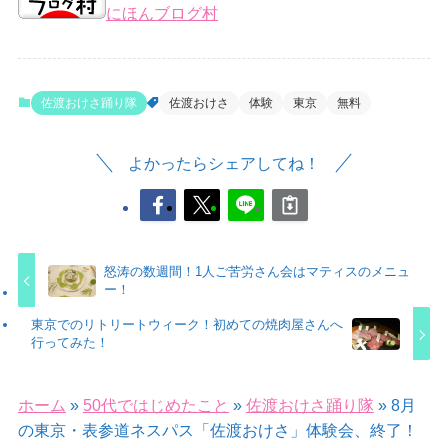
にほんブログ村
佐渡おけさ踊り隊
佐渡おけさ
体験
東京
無料
よかったらシェアしてね！
怒涛の数週間！1人ご苦労さん会はマティスのメニュ
ー！
東京でのリトリートウィーク！初めての焼肉屋さんへ
行ってみた！
ホーム
»
50代ではじめたこと
»
佐渡おけさ踊り隊
»
8月
の東京・表参道ネスパス「佐渡おけさ」体験会、終了！