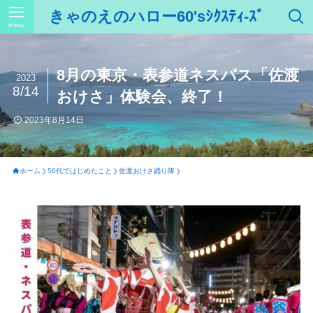
きゃのえのハロー60'sｼｸｽﾃｨ-ｽﾞ
menu
8月の東京・表参道ネスパス「佐渡
2023
8/14
おけさ」体験会、終了！
2023年8月14日
ホーム
50代ではじめたこと
佐渡おけさ踊り隊