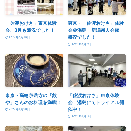
「佐渡おけさ」東京体験
東京・「佐渡おけさ」体験
会、3月も盛況でした！
会＠湯島・新潟県人会館、
盛況でした！
2024年3月16日
2024年2月22日
東京・高輪泉岳寺の「紋
「佐渡おけさ」東京体験
や」さんのお料理を満喫！
会！湯島にてトライアル開
催中！
2024年1月29日
2024年1月16日