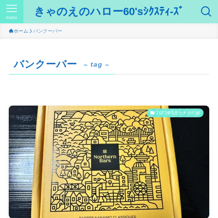
きゃのえのハロー60'sｼｸｽﾃｨ-ｽﾞ
menu
ホーム
バンクーバー
バンクーバー
– tag –
2023年9月カナダの旅