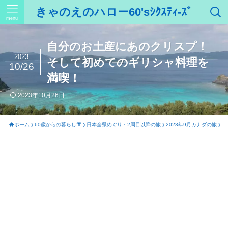
きゃのえのハロー60'sｼｸｽﾃｨ-ｽﾞ
menu
自分のお土産にあのクリスプ！
2023
そして初めてのギリシャ料理を
10/26
満喫！
2023年10月26日
ホーム
60歳からの暮らし👘
日本全県めぐり・2周目以降の旅
2023年9月カナダの旅