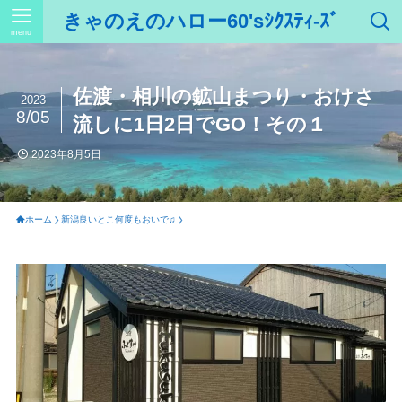
きゃのえのハロー60'sｼｸｽﾃｨ-ｽﾞ
menu
佐渡・相川の鉱山まつり・おけさ
2023
8/05
流しに1日2日でGO！その１
2023年8月5日
ホーム
新潟良いとこ何度もおいで♫