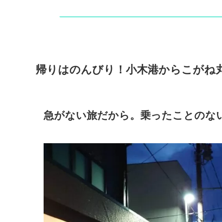
帰りはのんびり！小木港からこがね
急がない旅だから。乗ったことのな