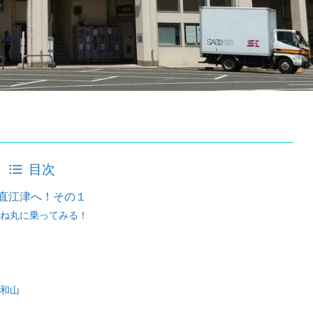
目次
直江津へ！その１
ね丸に乗ってみる！
和山