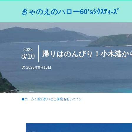
きゃのえのハロー60'sｼｸｽﾃｨ-ｽﾞ
2023
帰りはのんびり！小木港か
8/10
2023年8月10日
ホーム
新潟良いとこ何度もおいで♫