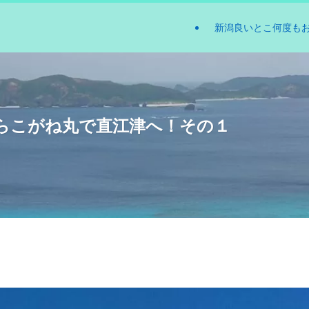
新潟良いとこ何度も
らこがね丸で直江津へ！その１