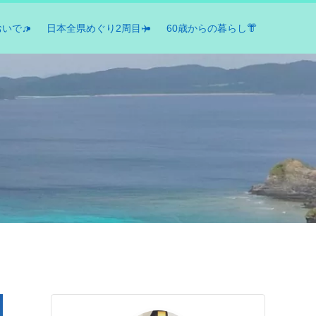
おいで♫
日本全県めぐり2周目✈️
60歳からの暮らし👘