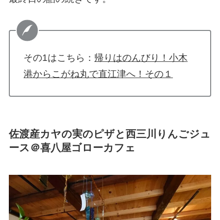
その1はこちら：
帰りはのんびり！小木
港からこがね丸で直江津へ！その１
佐渡産カヤの実のピザと西三川りんごジュ
ース＠喜八屋ゴローカフェ