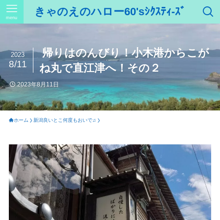
きゃのえのハロー60'sｼｸｽﾃｨ-ｽﾞ
menu
帰りはのんびり！小木港からこが
2023
8/11
ね丸で直江津へ！その２
2023年8月11日
ホーム
新潟良いとこ何度もおいで♫