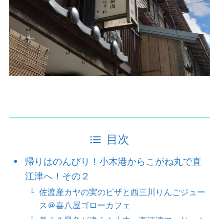
目次
帰りはのんびり！小木港からこがね丸で直
江津へ！その２
佐渡産カヤの実のピザと西三川りんごジュー
ス＠喜八屋ゴローカフェ