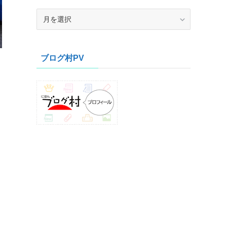
ア
ー
カ
イ
ブログ村PV
ブ