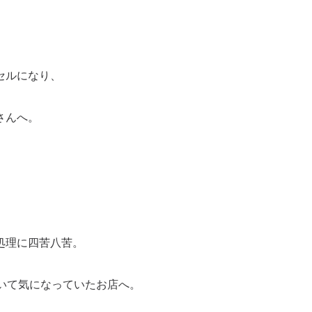
セルになり、
さんへ。
、
処理に四苦八苦。
いて気になっていたお店へ。