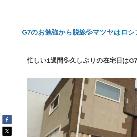
G7のお勉強から脱線💦マツヤはロシ
忙しい
1
週間
💦久しぶりの在宅日はG