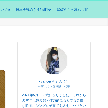
おいで♫
日本全県めぐり2周目✈️
60歳からの暮らし👘
kyanoe(きゃのえ）
佐渡おけさ踊り隊 代表
2021年5月に60歳になりました。これから
の10年は気力的・体力的にもとても貴重
な時間。シングル子育てを終え、やりたい