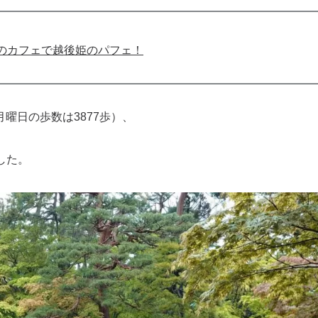
のカフェで越後姫のパフェ！
曜日の歩数は3877歩）、
した。