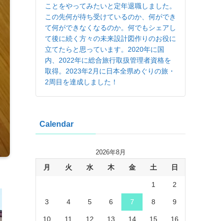
ことをやってみたいと定年退職しました。
この先何が待ち受けているのか、何ができ
て何ができなくなるのか。何でもシェアし
て後に続く方々の未来設計図作りのお役に
立てたらと思っています。2020年に国
内、2022年に総合旅行取扱管理者資格を
取得。2023年2月に日本全県めぐりの旅・
2周目を達成しました！
Calendar
2026年8月
月
火
水
木
金
土
日
1
2
3
4
5
6
7
8
9
10
11
12
13
14
15
16