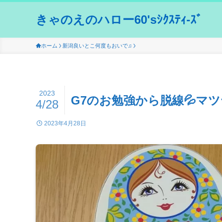
きゃのえのハロー60'sｼｸｽﾃｨ-ｽﾞ
ホーム
新潟良いとこ何度もおいで♫
2023
G7のお勉強から脱線💦マ
4/28
2023年4月28日