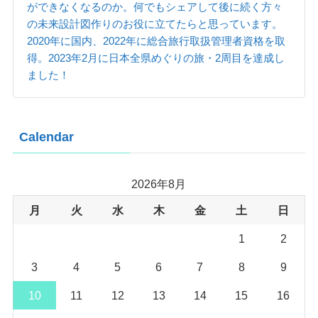
ができなくなるのか。何でもシェアして後に続く方々
の未来設計図作りのお役に立てたらと思っています。
2020年に国内、2022年に総合旅行取扱管理者資格を取
得。2023年2月に日本全県めぐりの旅・2周目を達成し
ました！
Calendar
2026年8月
月
火
水
木
金
土
日
1
2
3
4
5
6
7
8
9
10
11
12
13
14
15
16