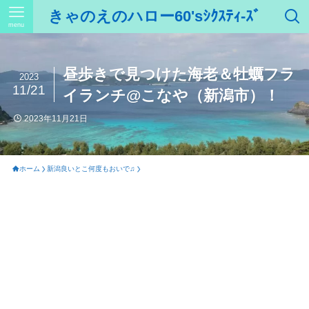
きゃのえのハロー60'sｼｸｽﾃｨ-ｽﾞ
menu
昼歩きで見つけた海老＆牡蠣フラ
2023
11/21
イランチ@こなや（新潟市）！
2023年11月21日
ホーム
新潟良いとこ何度もおいで♫