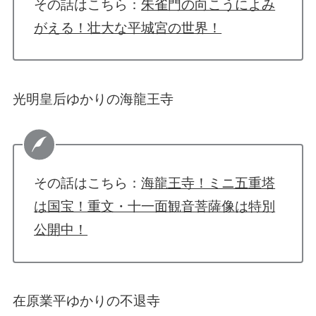
その話はこちら：
朱雀門の向こうによみ
がえる！壮大な平城宮の世界！
光明皇后ゆかりの海龍王寺
その話はこちら：
海龍王寺！ミニ五重塔
は国宝！重文・十一面観音菩薩像は特別
公開中！
在原業平ゆかりの不退寺