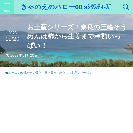
きゃのえのハロー60'sｼｸｽﾃｨ-ｽﾞ
menu
お土産シリーズ！奈良の三輪そう
2023
めんは柿から生姜まで種類いっ
11/20
ぱい！
2023年11月20日
ホーム
60歳からの暮らし👘
買ってみた！お土産シリーズ