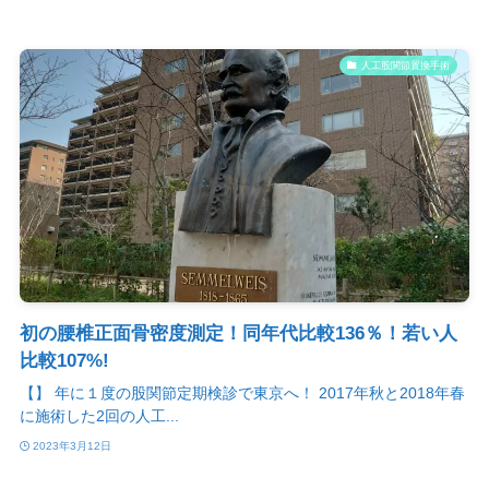
人工股関節置換手術
初の腰椎正面骨密度測定！同年代比較136％！若い人
比較107%!
【】 年に１度の股関節定期検診で東京へ！ 2017年秋と2018年春
に施術した2回の人工...
2023年3月12日