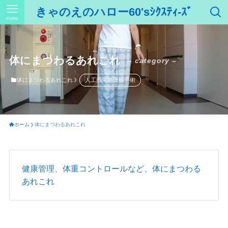
きゃのえのハロー60'sｼｸｽﾃｨ-ｽﾞ
menu
体にまつわるあれこれ
– category –
体にまつわるあれこれ
人工股関節置換手術
ホーム
体にまつわるあれこれ
健康管理、体重コントロールなど、体にまつわる
あれこれ