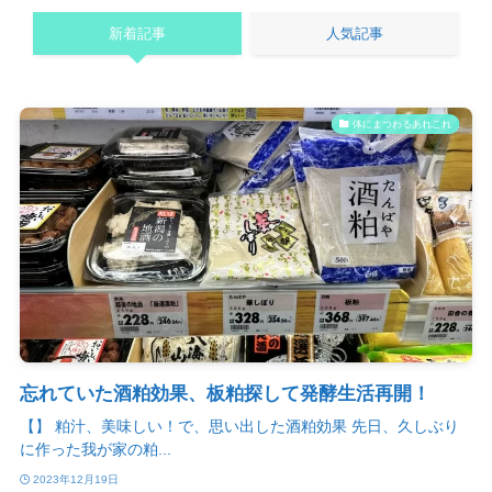
新着記事
人気記事
体にまつわるあれこれ
忘れていた酒粕効果、板粕探して発酵生活再開！
【】 粕汁、美味しい！で、思い出した酒粕効果 先日、久しぶり
に作った我が家の粕...
2023年12月19日