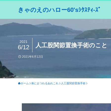
きゃのえのハロー60'sｼｸｽﾃｨ-ｽﾞ
2021
人工股関節置換手術のこと
6/12
2021年6月12日
ホーム
体にまつわるあれこれ
人工股関節置換手術