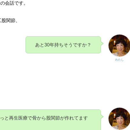
との会話です。
工股関節、
あと30年持ちそうですか？
わたし
っと再生医療で骨から股関節が作れてます