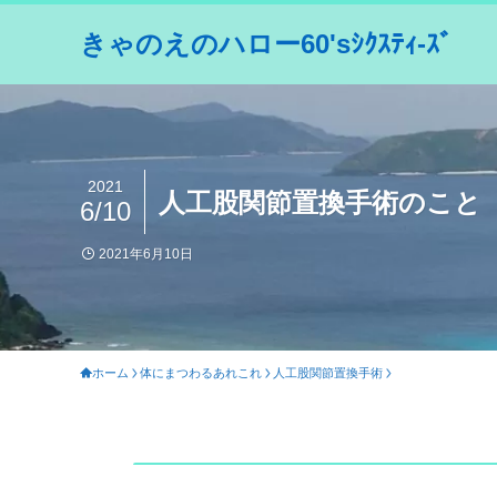
きゃのえのハロー60'sｼｸｽﾃｨ-ｽﾞ
2021
人工股関節置換手術のこと
6/10
2021年6月10日
ホーム
体にまつわるあれこれ
人工股関節置換手術