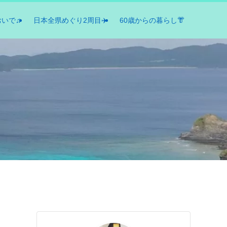
おいで♫
日本全県めぐり2周目✈️
60歳からの暮らし👘